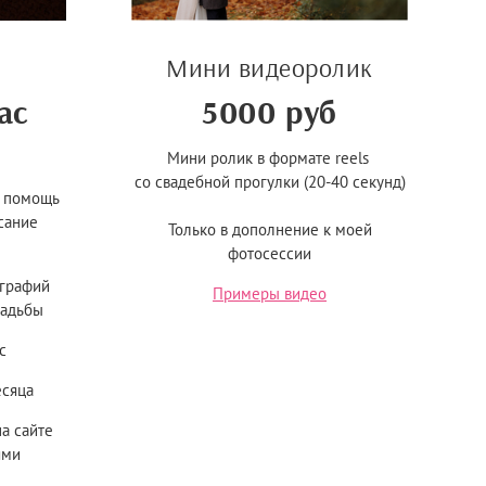
Мини видеоролик
ас
5000 руб
Мини ролик в формате reels
со свадебной прогулки (20-40 секунд)
, помощь
сание
Только в дополнение к моей
фотосессии
ографий
Примеры видео
вадьбы
с
есяца
а сайте
ями