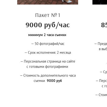
Пакет № 1
9000 руб/час
8
минимум 2 часа съемки
— 50 фотографий/час
— Предв
в вы
— Срок исполнения: 2 месяца
— Персональная страница на сайте
с готовыми фотографиями
— Ср
— Стоимость дополнительного часа
съемки
9000 руб
— Перс
с 
— Стои